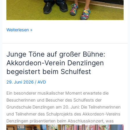
Erfolgreiche
Weiterlesen »
Teilnahme
am
20.
Junge Töne auf großer Bühne:
Bezirksjugendwettbewerb
Akkordeon-Verein Denzlingen
des
begeistert beim Schulfest
Deutschen
Harmonika-
29. Juni 2026
/
AVD
Verbandes
Ein besonderer musikalischer Moment erwartete die
Besucherinnen und Besucher des Schulfests der
Grundschule Denzlingen am 20. Juni: Die Teilnehmerinnen
und Teilnehmer des Schulprojekts des Akkordeon-Vereins
Denzlingen präsentierten beim Abschlusskonzert, was