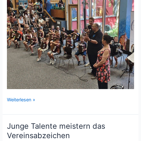
Junge
Weiterlesen »
Töne
auf
großer
Junge Talente meistern das
Bühne:
Vereinsabzeichen
Akkordeon-