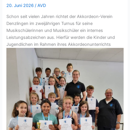
Verein
20. Juni 2026
/
AVD
Denzlingen
Schon seit vielen Jahren richtet der Akkordeon-Verein
begeistert
Denzlingen im zweijährigen Turnus für seine
beim
Musikschülerinnen und Musikschüler ein internes
Schulfest
Leistungsabzeichen aus. Hierfür werden die Kinder und
Jugendlichen im Rahmen ihres Akkordeonunterrichts