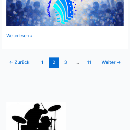
Vorbereitungen
Weiterlesen »
auf
unser
Konzert
←
Zurück
1
2
3
…
11
Weiter
→
„Ronny
Fugmann
20
Jahre
Dirigent
–
Unsere
Highlights“