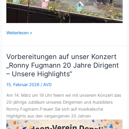
Danke,
Weiterlesen »
Ronny
–
für
Vorbereitungen auf unser Konzert
20
„Ronny Fugmann 20 Jahre Dirigent
großartige
– Unsere Highlights“
Jahre
als
15. Februar 2026
/
AVD
Dirigent
Am 14. März um 19 Uhr feiern wir mit unserem Konzert das
20-jährige Jubiläum unseres Dirigenten und Ausbilders
Ronny Fugmann.Freuen Sie sich auf musikalische
Highlights aus den vergangenen 20 Jahren