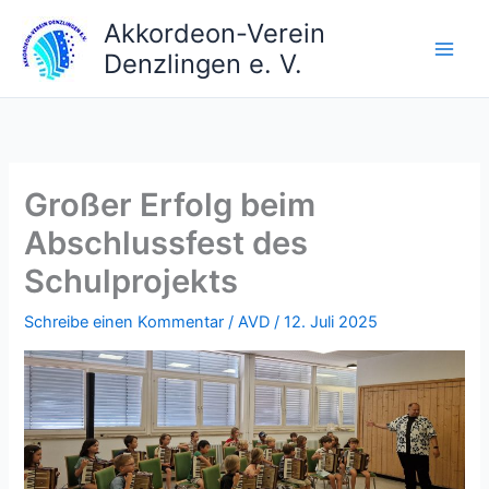
Zum
Akkordeon-Verein
Inhalt
Denzlingen e. V.
springen
Großer Erfolg beim
Abschlussfest des
Schulprojekts
Schreibe einen Kommentar
/
AVD
/
12. Juli 2025