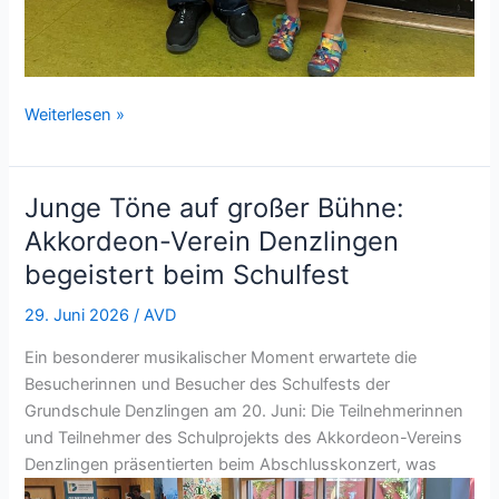
Erfolgreiche
Weiterlesen »
Teilnahme
am
20.
Junge Töne auf großer Bühne:
Bezirksjugendwettbewerb
Akkordeon-Verein Denzlingen
des
begeistert beim Schulfest
Deutschen
Harmonika-
29. Juni 2026
/
AVD
Verbandes
Ein besonderer musikalischer Moment erwartete die
Besucherinnen und Besucher des Schulfests der
Grundschule Denzlingen am 20. Juni: Die Teilnehmerinnen
und Teilnehmer des Schulprojekts des Akkordeon-Vereins
Denzlingen präsentierten beim Abschlusskonzert, was