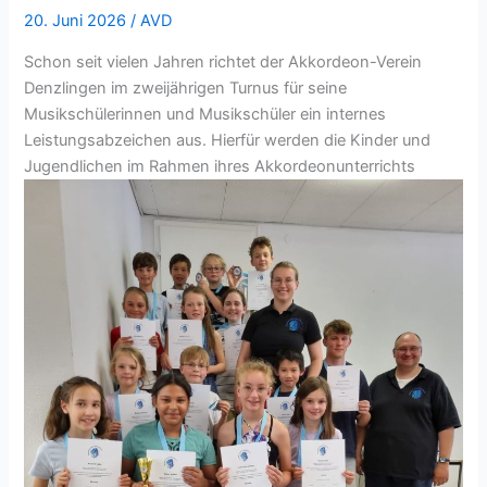
Verein
20. Juni 2026
/
AVD
Denzlingen
Schon seit vielen Jahren richtet der Akkordeon-Verein
begeistert
Denzlingen im zweijährigen Turnus für seine
beim
Musikschülerinnen und Musikschüler ein internes
Schulfest
Leistungsabzeichen aus. Hierfür werden die Kinder und
Jugendlichen im Rahmen ihres Akkordeonunterrichts