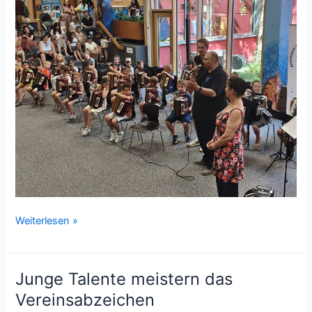
Junge
Weiterlesen »
Töne
auf
großer
Junge Talente meistern das
Bühne:
Vereinsabzeichen
Akkordeon-